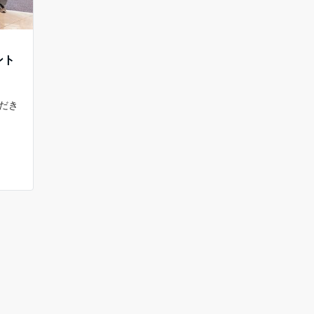
ント
。
ただき