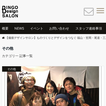
概要
NEWS
イベント
お問い合わせ
スタッフ連絡事項
【備後デザインサロン】ものづくりとデザインをつなぐ 福山・笠岡・尾道・三
その他
カテゴリ一 記事一覧
その他