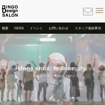
概要
NEWS
イベント
お問い合わせ
スタッフ連絡事項
Fashion shits, fashion styles
Monkey see,monkey do
Less is more,love is blind
Blow it out, keep it in