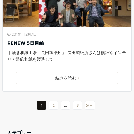
2019年12月7日
RENEW 5日目編
手漉き和紙工場「長田製紙所」 長田製紙所さんは襖紙やインテ
リア装飾和紙を製造して
続きを読む
1
2
…
6
次へ
カテゴリー