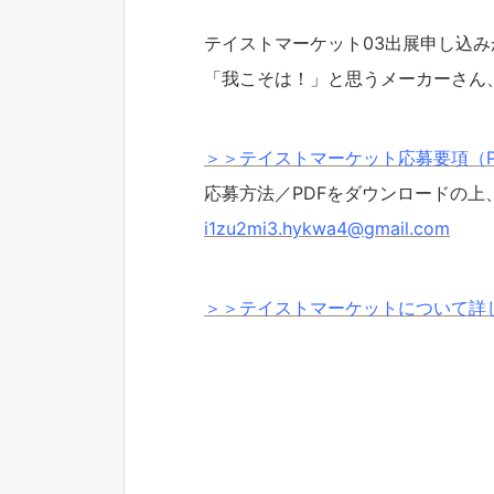
テイストマーケット03出展申し込
「我こそは！」と思うメーカーさん
＞＞テイストマーケット応募要項（P
応募方法／PDF
をダウンロードの上
i1zu2mi3.hykwa4@gmail.com
＞＞テイストマーケットについて詳