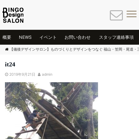
概要
NEWS
イベント
お問い合わせ
スタッフ連絡事項
【備後デザインサロン】ものづくりとデザインをつなぐ 福山・笠岡・尾道・
it24
2019年9月21日
admin